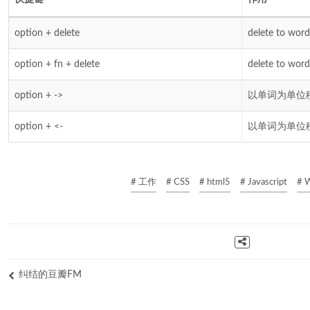
option + delete
delete to word
option + fn + delete
delete to wor
option + ->
以单词为单位
option + <-
以单词为单位
# 工作
# CSS
# html5
# Javascript
# 
纠结的豆瓣FM