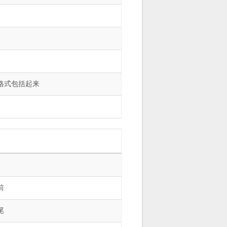
格式包括起来
前
尾