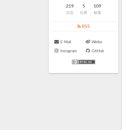
219
5
109
日志
分类
标签
RSS
E-Mail
Weibo
Instagram
GitHub