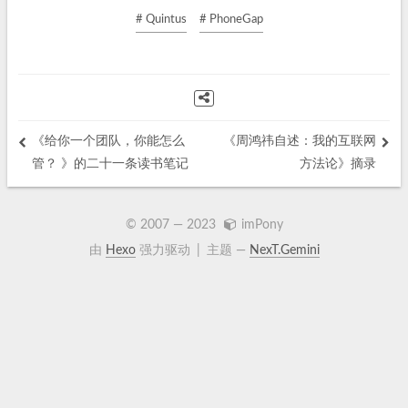
# Quintus
# PhoneGap
《给你一个团队，你能怎么
《周鸿祎自述：我的互联网
管？ 》的二十一条读书笔记
方法论》摘录
© 2007 —
2023
imPony
由
Hexo
强力驱动
|
主题 —
NexT.Gemini