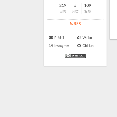
219
5
109
日志
分类
标签
RSS
E-Mail
Weibo
Instagram
GitHub