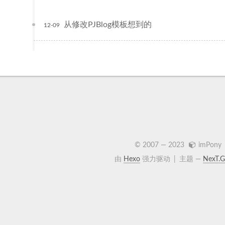
从修改PJBlog模板想到的
12-09
© 2007 —
2023
imPony
由
Hexo
强力驱动
|
主题 —
NexT.G