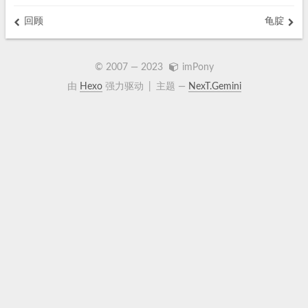
回顾
龟腚
© 2007 —
2023
imPony
由
Hexo
强力驱动
|
主题 —
NexT.Gemini