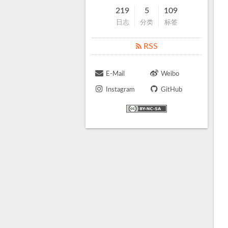
219
5
109
日志
分类
标签
RSS
E-Mail
Weibo
Instagram
GitHub